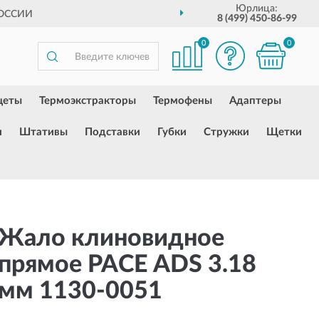
Юрлица:
РОССИИ
8 (499) 450-86-99
0
0
цеты
Термоэкстракторы
Термофены
Адаптеры
и
Штативы
Подставки
Губки
Стружки
Щетки
Жало клиновидное
прямое PACE ADS 3.18
мм 1130-0051