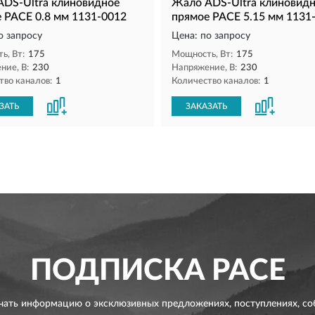
DS-Ultra клиновидное
Жало ADS-Ultra клиновид
 PACE 0.8 мм 1131-0012
прямое PACE 5.15 мм 1131
о запросу
Цена: по запросу
ь, Вт:
175
Мощность, Вт:
175
ние, В:
230
Напряжение, В:
230
тво каналов:
1
Количество каналов:
1
ЗАТЬ
ЗАКАЗАТЬ
ПОДПИСКА
PACE
чать информацию о эксклюзивных предложениях,
поступлениях, со