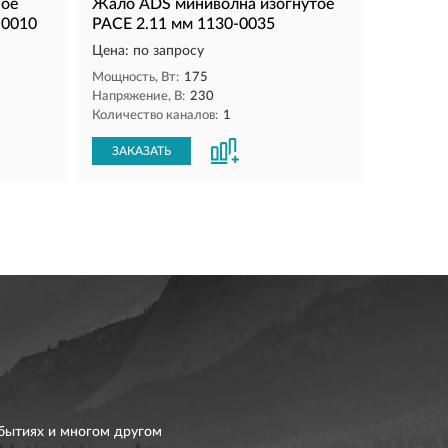
ное
Жало ADS миниволна изогнутое
-0010
PACE 2.11 мм 1130-0035
Цена: по запросу
Мощность, Вт:
175
Напряжение, В:
230
Количество каналов:
1
ЗАКАЗАТЬ
бытиях и многом другом