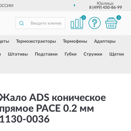
Юрлица:
РОССИИ
8 (499) 450-86-99
0
0
цеты
Термоэкстракторы
Термофены
Адаптеры
и
Штативы
Подставки
Губки
Стружки
Щетки
Жало ADS коническое
прямое PACE 0.2 мм
1130-0036