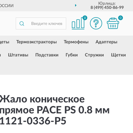
Юрлица:
РОССИИ
8 (499) 450-86-99
0
0
цеты
Термоэкстракторы
Термофены
Адаптеры
и
Штативы
Подставки
Губки
Стружки
Щетки
Жало коническое
прямое PACE PS 0.8 мм
1121-0336-P5