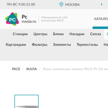
ПН-ВС 9:00-21:00
МОСКВА
Pc
Официальный сайт
КАТАЛО
импортера PACE
russia.ru
Станции
Центры
Блоки
Насадки
Сопла
Картриджи
Фильтры
Элементы
Термостолы
Н
PACE
ЖАЛА
Жало коническое прямое PACE PS 0.8 м