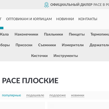
ОФИЦИАЛЬНЫЙ ДИЛЕР
PACE В 
Г
ОПТОВИКАМ И ЮРЛИЦАМ
НОВИНКИ
КОНТАКТЫ
Жала
Наконечники
Паяльники
Пинцеты
Термопин
аборы
Присоски
Съемники
Измерители
Держател
Кисточки
Инструменты
 PACE ПЛОСКИЕ
популярные
подешевле
подороже
новинки