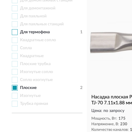
Для демонтажных станций
Для демонтажной
Для паяльной
Для паяльных станций
Для термофена
1
Квадратные сопло
Сопла
Квадратные
Плоские трубка
Изогнутые сопло
Сопло изогнутые
Плоские
2
Изогнутые
Насадка плоская 
TJ-70 7.11x1.88 м
Трубка прямая
Цена: по запросу
Мощность, Вт:
175
Напряжение, В:
230
Количество каналов: