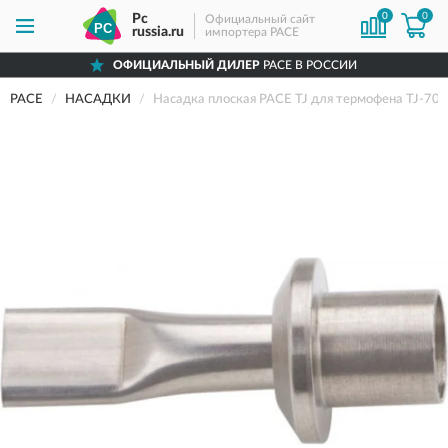
0
0
Pc
Официальный сайт
russia.ru
импортера PACE
ОФИЦИАЛЬНЫЙ ДИЛЕР
PACE В РОССИИ
PACE
НАСАДКИ
Насадка плоская PACE TJ для термофена TJ-70