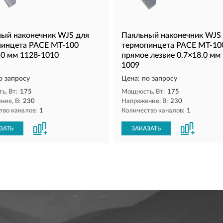
ый наконечник WJS для
Паяльный наконечник WJS
пинцета PACE MT-100
термопинцета PACE MT-10
.0 мм 1128-1010
прямое лезвие 0.7×18.0 мм
1009
о запросу
Цена: по запросу
ь, Вт:
175
Мощность, Вт:
175
ние, В:
230
Напряжение, В:
230
тво каналов:
1
Количество каналов:
1
ЗАТЬ
ЗАКАЗАТЬ