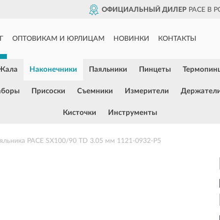
ОФИЦИАЛЬНЫЙ ДИЛЕР
PACE В 
Г
ОПТОВИКАМ И ЮРЛИЦАМ
НОВИНКИ
КОНТАКТЫ
Жала
Наконечники
Паяльники
Пинцеты
Термопин
аборы
Присоски
Съемники
Измерители
Держател
Кисточки
Инструменты
яльника PACE SX100/90 TD 3.05 мм 1121-0932-P5