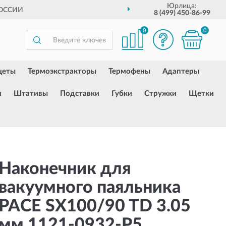
Юрлица:
РОССИИ
8 (499) 450-86-99
0
0
цеты
Термоэкстракторы
Термофены
Адаптеры
и
Штативы
Подставки
Губки
Стружки
Щетки
Наконечник для
вакуумного паяльника
PACE SX100/90 TD 3.05
мм 1121-0932-P5