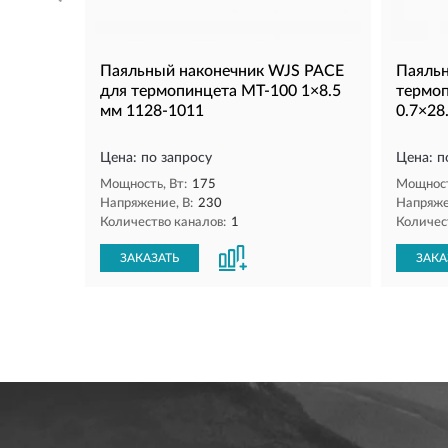
Паяльный наконечник WJS PACE
Паяльн
для термопинцета MT-100 1×8.5
термо
мм 1128-1011
0.7×28
Цена: по запросу
Цена: п
Мощность, Вт:
175
Мощност
Напряжение, В:
230
Напряже
Количество каналов:
1
Количес
ЗАКАЗАТЬ
ЗАКА