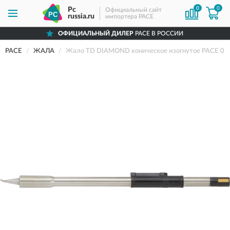
0
0
Pc
Официальный сайт
russia.ru
импортера PACE
ОФИЦИАЛЬНЫЙ ДИЛЕР
PACE В РОССИИ
PACE
ЖАЛА
Жало TD DIAMOND коническое изогнутое PACE 0.