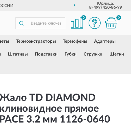
Юрлица:
РОССИИ
8 (499) 450-86-99
0
0
цеты
Термоэкстракторы
Термофены
Адаптеры
и
Штативы
Подставки
Губки
Стружки
Щетки
Жало TD DIAMOND
клиновидное прямое
PACE 3.2 мм 1126-0640