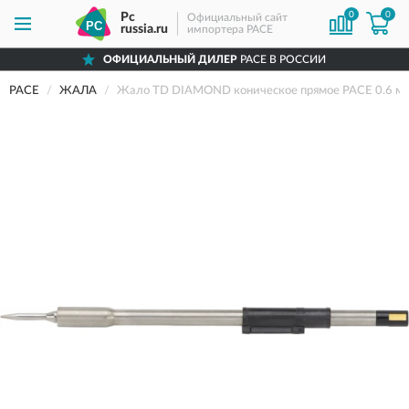
0
0
Pc
Официальный сайт
russia.ru
импортера PACE
ОФИЦИАЛЬНЫЙ ДИЛЕР
PACE В РОССИИ
PACE
ЖАЛА
Жало TD DIAMOND коническое прямое PACE 0.6 м