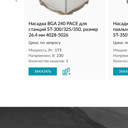
Насадка BGA 240 PACE для
Насадк
станций ST-300/325/350, размер
паяльн
26.4 мм 4028-5026
ST-350
Цена: по запросу
Цена: п
Мощность, Вт:
175
Мощност
Напряжение, В:
230
Напряже
Количество каналов:
1
Количес
ЗАКАЗАТЬ
ЗАКА