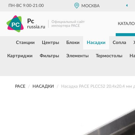
ПН-ВС 9:00-21:00
МОСКВА
Pc
Официальный сайт
КАТАЛО
импортера PACE
russia.ru
Станции
Центры
Блоки
Насадки
Сопла
Картриджи
Фильтры
Элементы
Термостолы
Н
PACE
НАСАДКИ
Насадка PACE PLCC52 20.4x20.4 мм д