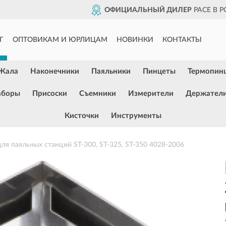
ОФИЦИАЛЬНЫЙ ДИЛЕР
PACE В Р
Г
ОПТОВИКАМ И ЮРЛИЦАМ
НОВИНКИ
КОНТАКТЫ
Жала
Наконечники
Паяльники
Пинцеты
Термопин
аборы
Присоски
Съемники
Измерители
Держател
Кисточки
Инструменты
ля паяльных станций ST-300, ST-325, ST-350 4028-2006