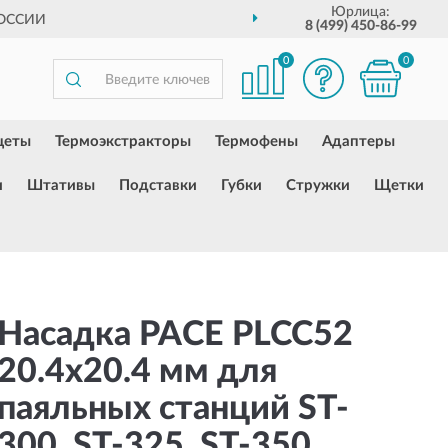
Юрлица:
ОССИИ
8 (499) 450-86-99
0
0
цеты
Термоэкстракторы
Термофены
Адаптеры
и
Штативы
Подставки
Губки
Стружки
Щетки
Насадка PACE PLCC52
20.4x20.4 мм для
паяльных станций ST-
300, ST-325, ST-350