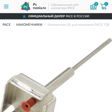
0
0
Pc
Официальный сайт
russia.ru
импортера PACE
ОФИЦИАЛЬНЫЙ ДИЛЕР
PACE В РОССИИ
PACE
НАКОНЕЧНИКИ
Наконечник SX для паяльника PACE TQFP