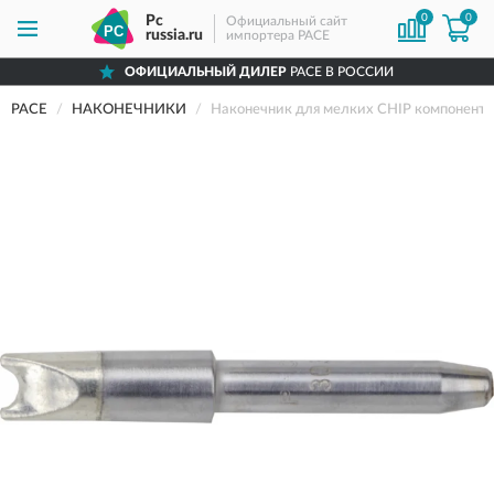
0
0
Pc
Официальный сайт
russia.ru
импортера PACE
ОФИЦИАЛЬНЫЙ ДИЛЕР
PACE В РОССИИ
PACE
НАКОНЕЧНИКИ
Наконечник для мелких CHIP компонент