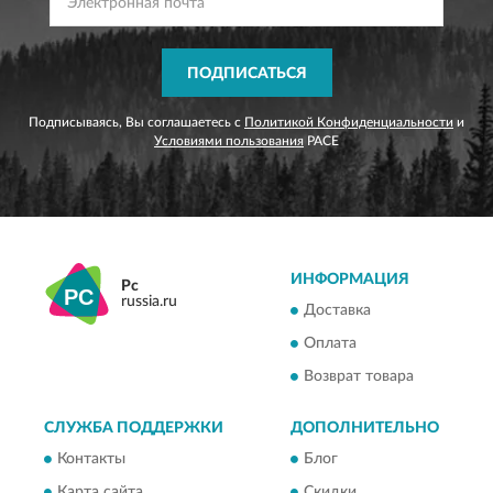
ПОДПИСАТЬСЯ
Подписываясь, Вы соглашаетесь с
Политикой Конфиденциальности
и
Условиями пользования
PACE
ИНФОРМАЦИЯ
Pc
russia.ru
Доставка
Оплата
Возврат товара
СЛУЖБА ПОДДЕРЖКИ
ДОПОЛНИТЕЛЬНО
Контакты
Блог
Карта сайта
Скидки