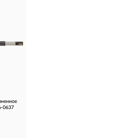
иненное
6-0637