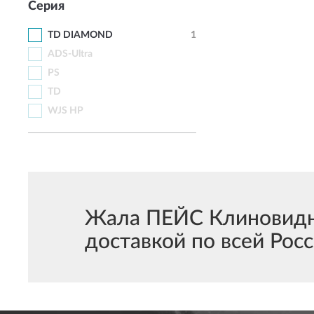
Серия
TD DIAMOND
1
ADS-Ultra
PS
TD
WJS HP
Жала ПЕЙС Клиновидны
доставкой по всей Росс