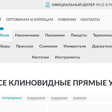
ОФИЦИАЛЬНЫЙ ДИЛЕР
PACE В 
Г
ОПТОВИКАМ И ЮРЛИЦАМ
НОВИНКИ
КОНТАКТЫ
Жала
Наконечники
Паяльники
Пинцеты
Термопин
аборы
Присоски
Съемники
Измерители
Держател
Кисточки
Инструменты
CE КЛИНОВИДНЫЕ ПРЯМЫЕ 
популярные
подешевле
подороже
новинки