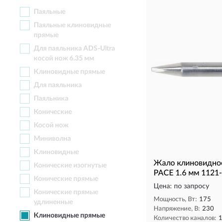
Паяльные
Паяльные клиновидные
прямые
Для паяльника ADS-Ultra
косой нож 6.35 мм
Клиновидные прямые
Для паяльника
Паяльника
Конические
Косой нож
Миниволна
Клиновидные
Жало клиновидное
Конические изогнутые
PACE 1.6 мм 1121
Конические прямые
Цена: по запросу
Конические прямые
Мощность, Вт:
175
удлиненные
Напряжение, В:
230
Клиновидные прямые
Количество каналов: